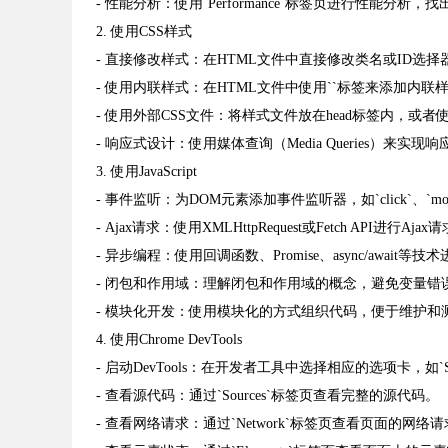
- 性能分析：使用`Performance`标签页进行性能分析
2. 使用CSS样式
- 直接修改样式：在HTML文件中直接修改类名或ID选
- 使用内联样式：在HTML文件中使用``标签来添加内联
- 使用外部CSS文件：将样式文件放在head标签内，或
- 响应式设计：使用媒体查询（Media Queries）来实现
3. 使用JavaScript
- 事件监听：为DOM元素添加事件监听器，如`click`、`mous
- Ajax请求：使用XMLHttpRequest或Fetch API进行Ajax
- 异步编程：使用回调函数、Promise、async/await等
- 闭包和作用域：理解闭包和作用域的概念，避免变量错
- 模块化开发：使用模块化的方式组织代码，便于维护和
4. 使用Chrome DevTools
- 启动DevTools：在开发者工具中选择相应的选项卡，如`Sources
- 查看源代码：通过`Sources`标签页查看完整的源代码。
- 查看网络请求：通过`Network`标签页查看页面的网络