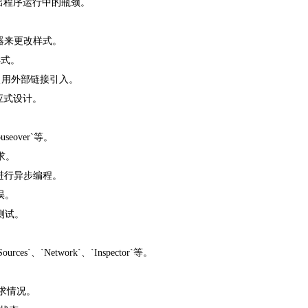
，找出程序运行中的瓶颈。
择器来更改样式。
样式。
者使用外部链接引入。
响应式设计。
eover`等。
请求。
技术进行异步编程。
误。
测试。
`、`Network`、`Inspector`等。
请求情况。