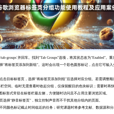
tab-groups`并回车。找到“Tab Groups”选项，将其状态改为“Enable
择“将标签页添加到新组”。这时会出现一个彩色圆形标记，点击它可输入
点击目标标签页，选择“将标签页添加到组”后选择对应分组。若需调整顺
签栏空间。临时无需查看时收起分组，仅保留醒目的色块标识；需要时再
小图标形式常驻在标签栏最左侧，方便随时访问且不占用主要浏览区域。
页选择“静音标签页”，独立控制声音而不干扰其他分组内的页面。
不同颜色标记截止时间临近的任务；研究课题时将参考文献、数据源和分