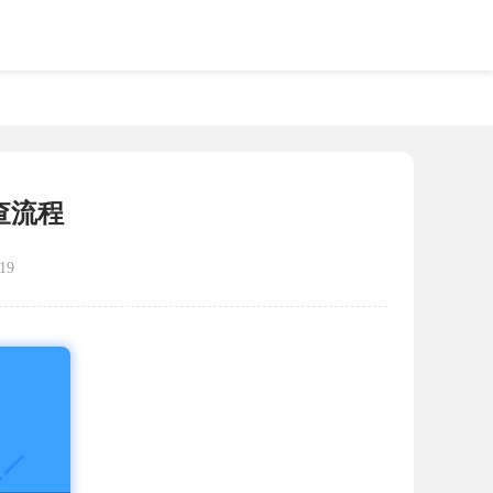
查流程
19