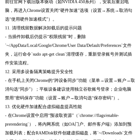
前往官网下载旧版本驱动（如NVIDIA 450系列），安装后重启电
脑，再进入Chrome设置关闭“硬件加速”选项（设置→系统→取消勾
选“使用硬件加速模式”）。
11. 清理残留数据解决卸载后的提示问题
- 当插件卸载后仍提示“权限残留”时，删除
`~/AppData/Local/Google/Chrome/User Data/Default/Preferences`文件
夹，运行命令`sudo apt-get clean`清理缓存，重新登录账号并测试插
件安装流程。
12. 采用多设备隔离策略提升安全性
- 在手机上关闭Chrome的“跨设备同步”功能（菜单→设置→账户→取
消勾选“同步”）；平板设备建议使用独立谷歌账号登录；企业电脑
禁用“密码保存”功能（设置→账户→取消勾选“保存密码”）。
13. 优化硬件加速配合虚拟磁盘提高性能
- 在Chrome设置中启用“预读取资源”（`chrome://flags/enable-
prerendering`），将内网系统（如OA门户、邮件客户端）添加到预
加载列表；配合RAMDisk软件创建虚拟磁盘，将`~/Downloads`文件