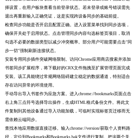
择设置，在用户板块查看当前登录状态。若未登录或账号错误需先
退出再重新输入正确凭证，这是实现跨设备同步的基础前提。
检查同步功能是否开启且配置正确。进入设置菜单找到同步选项，
确保开关处于启用状态。点击管理同步内容勾选标签页项目，取消
勾选不必要的数据类型以减少冲突概率。部分用户可能需要点击“同
步一切”强制刷新连接状态。
安装专用同步插件突破网络限制。访问Chrome应用商店搜索并添加
书签同步扩展程序，将下载好的CRX文件拖拽至扩展管理页面完成
安装。该工具能绕过常规网络阻碍建立稳定的数据通道，特别适合
存在访问异常的环境使用。
手动导出导入书签作为应急方案。进入chrome://bookmarks页面点击
右上角三点符号选择导出操作，生成HTML格式备份文件。将此文
件复制到其他设备通过导入功能加载，可临时实现标签页迁移而无
需依赖云端同步。
查找本地应用数据直接迁移。输入chrome://version/获取个人资料路
径，定位到Bookmarks和Bookmarks.bak文件进行复制。把这两个关