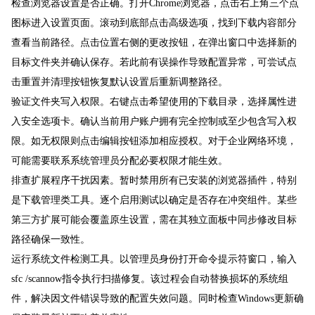
检查浏览器设置是否正确。打开Chrome浏览器，点击右上角三个点
图标进入设置页面。滚动到底部点击高级选项，找到下载内容部分
查看当前路径。点击位置右侧的更改按钮，在弹出窗口中选择新的
目标文件夹并确认保存。若此前有误操作导致配置异常，可尝试点
击重置并清理按钮恢复默认设置后重新调整路径。
验证文件夹写入权限。右键点击希望使用的下载目录，选择属性进
入安全选项卡。确认当前用户账户拥有完全控制或至少包含写入权
限。如无权限则点击编辑按钮添加相应授权。对于企业网络环境，
可能需要联系系统管理员分配必要权限才能生效。
排查扩展程序干扰因素。暂时禁用所有已安装的浏览器插件，特别
是下载管理类工具。逐个启用测试以确定是否存在冲突组件。某些
第三方扩展可能会覆盖原生设置，需在其独立面板中同步修改目标
路径确保一致性。
运行系统文件检测工具。以管理员身份打开命令提示符窗口，输入
sfc /scannow指令执行扫描修复。该过程会自动替换损坏的系统组
件，解决因文件错误导致的配置失效问题。同时检查Windows更新确