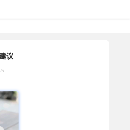
理建议
25