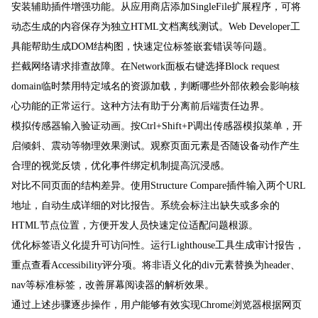
安装辅助插件增强功能。从应用商店添加SingleFile扩展程序，可将
动态生成的内容保存为独立HTML文档离线测试。Web Developer工
具能帮助生成DOM结构图，快速定位标签嵌套错误等问题。
拦截网络请求排查故障。在Network面板右键选择Block request
domain临时禁用特定域名的资源加载，判断哪些外部依赖会影响核
心功能的正常运行。这种方法有助于分离前后端责任边界。
模拟传感器输入验证动画。按Ctrl+Shift+P调出传感器模拟菜单，开
启倾斜、震动等物理效果测试。观察页面元素是否随设备动作产生
合理的视觉反馈，优化事件绑定机制提高沉浸感。
对比不同页面的结构差异。使用Structure Compare插件输入两个URL
地址，自动生成详细的对比报告。系统会标注出缺失或多余的
HTML节点位置，方便开发人员快速定位适配问题根源。
优化标签语义化提升可访问性。运行Lighthouse工具生成审计报告，
重点查看Accessibility评分项。将非语义化的div元素替换为header、
nav等标准标签，改善屏幕阅读器的解析效果。
通过上述步骤逐步操作，用户能够有效实现Chrome浏览器根据网页