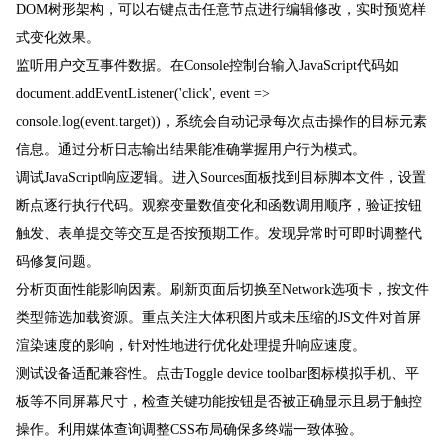
DOM树形架构，可以右键点击任意节点进行编辑修改，实时预览样
式变化效果。
监听用户交互事件数据。在Console控制台输入JavaScript代码如
document.addEventListener('click', event =>
console.log(event.target))，系统会自动记录每次点击操作的目标元素
信息。通过分析日志输出结果能准确掌握用户行为模式。
调试JavaScript响应逻辑。进入Sources面板找到目标脚本文件，设置
断点逐行执行代码。观察变量数值变化和函数调用顺序，验证按钮
触发、表单提交等交互是否按预期工作。发现异常时可即时调整代
码修复问题。
分析页面性能影响因素。刷新页面后切换至Network选项卡，按文件
类型筛选加载资源。重点关注大体积图片或未压缩的JS文件对首屏
渲染速度的影响，针对性地进行优化处理提升响应速度。
测试设备适配兼容性。点击Toggle device toolbar图标模拟手机、平
板等不同屏幕尺寸，检查关键功能按钮是否被正确显示且易于触控
操作。利用媒体查询调整CSS布局确保多终端一致体验。