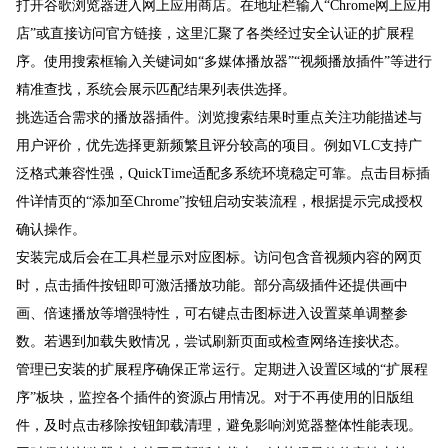
打开谷歌浏览器进入网上应用商店。在地址栏输入“Chrome网上应用
店”或直接访问官方链接，这里汇聚了各类经过安全认证的扩展程
序。使用搜索框输入关键词如“多媒体播放器”“视频播放插件”等进行
精准查找，系统会展示匹配结果列表供选择。
挑选适合需求的播放器插件。浏览搜索结果时重点关注功能描述与
用户评价，优先选择更新频繁且评分较高的项目。例如VLC支持广
泛格式兼容性强，QuickTime适配多系统环境稳定可靠。点击目标插
件详情页的“添加至Chrome”按钮启动安装流程，根据提示完成授权
确认操作。
安装完成后会在工具栏显示对应图标。访问包含音视频内容的网页
时，点击插件按钮即可激活播放功能。部分高级插件还提供画中
画、倍速播放等增强特性，可右键点击图标进入设置菜单调整参
数。若遇到加载失败情况，尝试刷新页面或检查网络连接状态。
管理已安装的扩展程序确保正常运行。定期进入设置区域的“扩展程
序”板块，监控各个插件的资源占用情况。对于不再使用的旧版组
件，及时点击移除按钮卸载清理，避免影响浏览器整体性能表现。