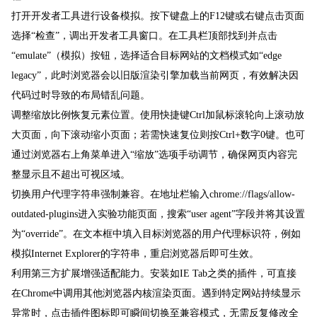
打开开发者工具进行设备模拟。按下键盘上的F12键或右键点击页面
选择“检查”，调出开发者工具窗口。在工具栏顶部找到并点击
“emulate”（模拟）按钮，选择适合目标网站的文档模式如“edge
legacy”，此时浏览器会以旧版渲染引擎加载当前网页，有效解决因
代码过时导致的布局错乱问题。
调整缩放比例恢复元素位置。使用快捷键Ctrl加鼠标滚轮向上滚动放
大页面，向下滚动缩小页面；若需快速复位则按Ctrl+数字0键。也可
通过浏览器右上角菜单进入“缩放”选项手动调节，确保网页内容完
整显示且不超出可视区域。
切换用户代理字符串强制兼容。在地址栏输入chrome://flags/allow-
outdated-plugins进入实验功能页面，搜索“user agent”字段并将其设置
为“override”。在文本框中填入目标浏览器的用户代理标识符，例如
模拟Internet Explorer的字符串，重启浏览器后即可生效。
利用第三方扩展增强适配能力。安装如IE Tab之类的插件，可直接
在Chrome中调用其他浏览器内核渲染页面。遇到特定网站持续显示
异常时，点击插件图标即可瞬间切换至兼容模式，无需反复修改全