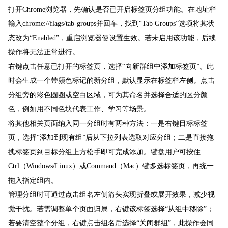
打开Chrome浏览器，先确认是否已开启标签页分组功能。在地址栏
输入chrome://flags/tab-groups并回车，找到“Tab Groups”选项将其状
态改为“Enabled”，重启浏览器使设置生效。若未启用该功能，后续
操作将无法正常进行。
右键点击任意已打开的标签页，选择“向新群组中添加标签页”。此
时会生成一个带颜色标记的新分组，默认显示在标签栏左侧。点击
分组旁的彩色圆圈或空白区域，可为其命名并选择合适的区分颜
色，例如用不同色块代表工作、学习等场景。
将其他相关页面纳入同一分组时有两种方法：一是右键目标标签
页，选择“添加到现有组”后从下拉列表选取对应分组；二是直接拖
拽标签页到目标分组上方松手即可完成添加。键盘用户可按住
Ctrl（Windows/Linux）或Command（Mac）键多选标签页，再统一
拖入指定组内。
管理分组时可通过点击组名左侧箭头实现折叠或展开效果，减少视
觉干扰。若需调整单个页面归属，右键该标签选择“从组中移除”；
若要清空整个分组，右键点击组名后选择“关闭群组”，此操作会同