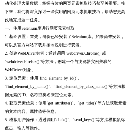
动化处理大量数据，掌握有效的网页元素抓取技巧都至关重要。接
下来，我们将深入探讨一些实用的网页元素抓取技巧，帮助您更高
效地完成这一任务。
一、使用Selenium库进行网页元素抓取
1. 基础设置：首先，确保已经安装了Selenium库。如果尚未安装，
可以从官方网站下载并按照说明进行安装。
2. 创建WebDriver实例：通过调用`webdriver.Chrome()`或
`webdriver.Firefox()`等方法，创建一个与浏览器实例关联的
WebDriver对象。
3. 定位元素：使用`find_element_by_id()`、
`find_element_by_name()`、`find_element_by_class_name()`等方法根
据元素的ID、名称或类名来定位元素。
4. 获取元素信息：使用`get_attribute()`、`get_title()`等方法获取元素
的文本内容、属性值等信息。
5. 模拟用户操作：通过调用`click()`、`send_keys()`等方法模拟鼠标
点击、输入等操作。