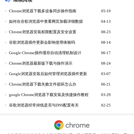
Chrome浏览器下载多设备同步操作指南
05-19
如何在谷歌浏览器中查看网页加载详细数据
04-13
Chrome浏览器安装权限配置及安全设置
08-23
谷歌浏览器插件更新会影响使用体验吗
08-14
Google Chrome插件缓存自动清理机制设计
06-17
Chrome浏览器最新版下载与操作演示
08-24
Google浏览器安装后如何管理浏览器插件更新
03-07
Chrome浏览器下载失败文件损坏怎么办
06-21
google Chrome浏览器下载安装及快捷操作教程
03-29
谷歌浏览器经常掉线是否与DNS配置有关
02-25