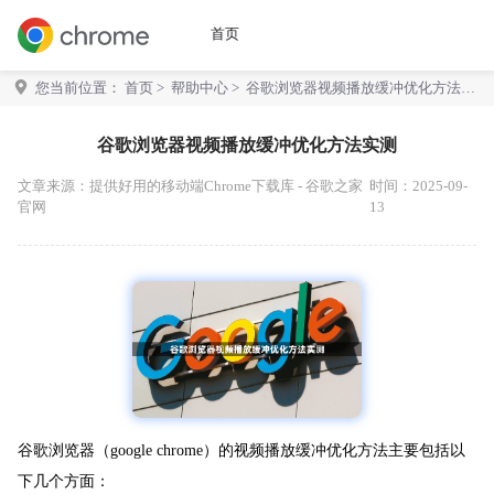
首页
您当前位置：
首页
>
帮助中心
> 谷歌浏览器视频播放缓冲优化方法实
测
谷歌浏览器视频播放缓冲优化方法实测
文章来源：
提供好用的移动端Chrome下载库 - 谷歌之家
时间：2025-09-
官网
13
谷歌浏览器（google chrome）的视频播放缓冲优化方法主要包括以
下几个方面：