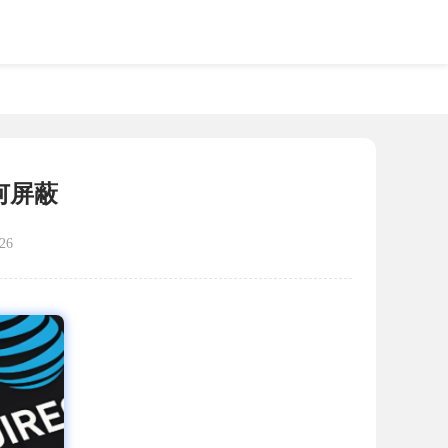
何屏蔽
26