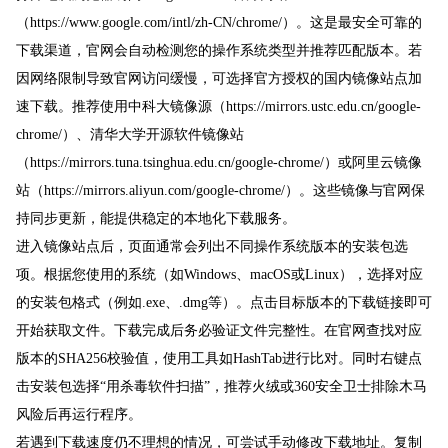
（https://www.google.com/intl/zh-CN/chrome/）。这是最安全可靠的
下载渠道，官网会自动检测您的操作系统类型并推荐匹配版本。若
因网络限制导致官网访问缓慢，可选择官方授权的国内镜像站点加
速下载。推荐使用中科大镜像源（https://mirrors.ustc.edu.cn/google-
chrome/）、清华大学开源软件镜像站
（https://mirrors.tuna.tsinghua.edu.cn/google-chrome/）或阿里云镜像
站（https://mirrors.aliyun.com/google-chrome/）。这些镜像与官网保
持同步更新，能提供稳定的本地化下载服务。
进入镜像站点后，页面通常会列出不同操作系统版本的安装包选
项。根据您使用的系统（如Windows、macOS或Linux），选择对应
的安装包格式（例如.exe、.dmg等）。点击目标版本的下载链接即可
开始获取文件。下载完成后务必验证文件完整性。在官网查找对应
版本的SHA256校验值，使用工具如HashTab进行比对。同时右键点
击安装包选择“用杀毒软件扫描”，推荐火绒或360安全卫士排除木马
风险后再运行程序。
若遇到下载速度仍不理想的情况，可尝试手动修改下载地址。复制