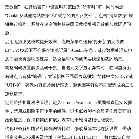
览数据”，在弹出窗口中设置时间范围为“所有时间”，同时勾选
“Cookie及其他网站数据”和“缓存的图片及文件”。点击“清除数据”按
钮执行操作，释放存储空间并解决因旧数据堆积导致的加载延迟问
题。
启用无痕浏览模式提升效率。点击菜单栏选择“打开新的无痕窗
口”，该模式下不会保存浏览记录与Cookie信息，减少数据处理负担
从而加快页面响应速度。适合临时访问或需要快速加载的场景。
调整编码设置解决乱码干扰。当遇到文字显示异常时，在问题页面
右键点击选择“编码”，尝试切换不同语言选项如“简体中文(GBK)”或
“UTF-8”，确保内容正常解析渲染，避免因字符集不匹配造成的二次
加载请求。
定期维护扩展程序管理。进入chrome://extensions/页面检查已安装插
件，禁用或删除不再使用的组件。过多低效脚本会显著拖慢页面初
始化速度，保持精简的扩展列表有助于维持基础性能表现。
优化DNS解析路径可降低网络耗时。修改系统本地连接设置，手动
指定公共DNS服务器地址（例如114.114.114.114），替代默认自动