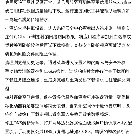
他网页验证网速是否正常。若信号较弱可切换至更优质的Wi-Fi热点
或启用移动数据流量辅助下载。运行速度测试工具能帮助准确判断
带宽是否满足传输需求。
排查防火墙拦截设置。进入系统安全中心查看出入站规则，特别关
注针对Chrome浏览器的网络访问权限。将应用程序添加到白名单或
暂时关闭防护软件后再试下载操作，某些安全防护程序可能误判安
装包为风险文件而阻止传输。
清理浏览器历史记录。通过菜单进入设置区域的隐私与安全板块，
手动触发清除缓存和Cookie操作。过期的临时文件有时会干扰新的
下载任务建立连接，重启浏览器后重新发起下载请求往往能解决问
题。
核对存储空间余量。前往设备信息界面查看可用磁盘容量，确保目
标驱动器有足够空间容纳安装包。当剩余空间低于最低要求时，系
统会自动终止下载进程以避免写入失败导致的数据损坏。
修正DNS解析异常。打开网络适配器属性面板找到IP协议版本4的配
置项，手动更换公共DNS服务器地址如8.8.8.8。错误的域名解析设