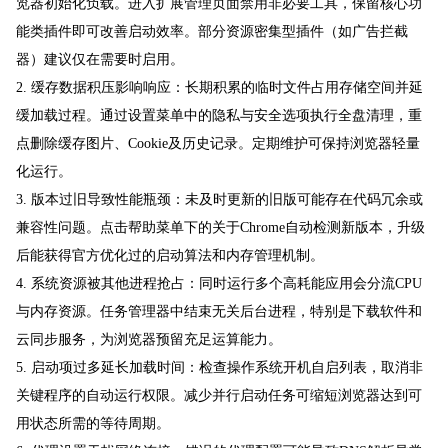
览器初始化负载。进入扩展管理页面禁用非必要工具，保留核心功
能类插件即可改善启动效率。部分资源密集型插件（如广告拦截
器）建议仅在需要时启用。
2. 缓存数据积压影响响应：长期积累的临时文件占用存储空间并延
缓加载过程。通过设置菜单中的隐私与安全选项执行全盘清理，重
点删除缓存图片、Cookie及历史记录。定期维护可保持浏览器轻量
化运行。
3. 版本过旧导致性能瓶颈：未及时更新的旧版可能存在代码冗余或
兼容性问题。点击帮助菜单下的关于Chrome自动检测新版本，升级
后能获得官方优化过的启动算法和内存管理机制。
4. 系统资源被其他进程抢占：同时运行多个高耗能应用会分流CPU
与内存资源。任务管理器中结束无关后台进程，特别是下载软件和
云同步服务，为浏览器预留充足运算能力。
5. 启动项过多延长加载时间：检查操作系统开机自启列表，取消非
关键程序的自动运行权限。减少并行启动任务可缩短浏览器达到可
用状态所需的等待周期。