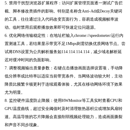
5. 禁用干扰型浏览器扩展程序：访问扩展管理页面逐一测试广告拦
截、脚本修改类插件的影响。特别是名称含Anti-Ad或Decoy关键词
的工具，往往通过注入代码改变页面行为，容易造成视频帧率波
动。临时禁用后观察播放效果即可快速定位问题源。
6. 优化网络传输稳定性：在地址栏输入chrome://speedometer/运行内
置测速工具，若结果显示带宽不足1Mbps则需切换优质网络节点。尝
试将DNS设置为公共解析服务如114.114.114.114，减少域名解析延
迟对缓冲时间的负面影响。
7. 调整视频输出质量参数：右键点击播放画面选择设置项，手动降
低分辨率或比特率以适应当前带宽条件。当网络波动较大时，主动
降质比频繁卡顿更利于连续观看体验，尤其在移动网络环境下效果
尤为明显。
8. 监控硬件温度防止降频：使用HWMonitor等工具实时查看CPU和
GPU温度曲线，超过安全阈值时及时清理散热器积尘或增加风扇转
速。高温导致的芯片降频会直接削弱视频处理能力，造成画面撕裂
和声音不同步现象。