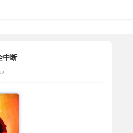
全中断
19