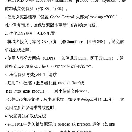
- 在HTML代码的head部分添加link rel="preload" href="style.css"，提
前加载关键资源（如CSS、字体）。
- 使用浏览器缓存（设置`Cache-Control`头部为`max-age=3600`），
减少重复请求，确保资源版本更新时仍能稳定加载。
2. 优化DNS解析与CDN配置
- 将域名接入可靠的DNS服务（如Cloudflare、阿里DNS），避免解
析延迟或故障。
- 使用内容分发网络（CDN）（如腾讯云CDN、阿里云CDN），通
过多节点分发资源，提升不同地区的访问稳定性。
3. 压缩资源与减少HTTP请求
- 启用Gzip压缩（服务器配置`mod_deflate`或
`ngx_http_gzip_module`），减小传输文件大小。
- 合并CSS和JS文件，减少请求数（如使用Webpack打包工具），避
免因过多并发请求导致超时。
4. 设置资源加载优先级
- 在HTML中为关键资源添加`preload`或`prefetch`标签（如link