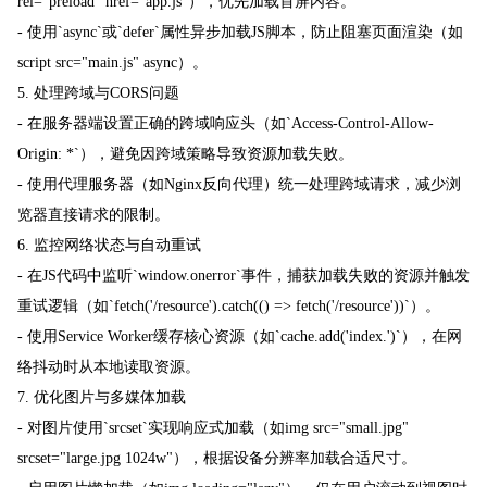
rel="preload" href="app.js"），优先加载首屏内容。
- 使用`async`或`defer`属性异步加载JS脚本，防止阻塞页面渲染（如
script src="main.js" async）。
5. 处理跨域与CORS问题
- 在服务器端设置正确的跨域响应头（如`Access-Control-Allow-
Origin: *`），避免因跨域策略导致资源加载失败。
- 使用代理服务器（如Nginx反向代理）统一处理跨域请求，减少浏
览器直接请求的限制。
6. 监控网络状态与自动重试
- 在JS代码中监听`window.onerror`事件，捕获加载失败的资源并触发
重试逻辑（如`fetch('/resource').catch(() => fetch('/resource'))`）。
- 使用Service Worker缓存核心资源（如`cache.add('index.')`），在网
络抖动时从本地读取资源。
7. 优化图片与多媒体加载
- 对图片使用`srcset`实现响应式加载（如img src="small.jpg"
srcset="large.jpg 1024w"），根据设备分辨率加载合适尺寸。