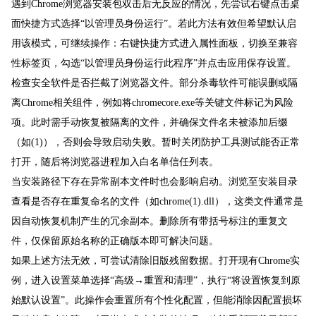
遇到Chrome浏览器安装包双击后无反应的情况，先尝试右键点击桌
面快捷方式选择“以管理员身份运行”。若此方法有效但希望默认启
用该模式，可继续操作：右键快捷方式进入属性面板，切换至兼容
性标签页，勾选“以管理员身份运行此程序”并点击应用保存设置。
检查安全软件是否拦截了浏览器文件。部分杀毒软件可能误删或隔
离Chrome相关组件，例如将chromecore.exe等关键文件标记为风险
项。此时需手动恢复被隔离的文件，并确保文件名未被添加后缀
（如(1)），否则会导致启动失败。暂时关闭防护工具测试能否正常
打开，随后将浏览器进程加入白名单信任列表。
当安装路径下存在异常副本文件时也会影响启动。浏览至安装目录
查看是否存在重复命名的文件（如chrome(1).dll），这类文件通常是
因自动恢复机制产生的冗余副本。删除所有带括号标注的重复文
件，仅保留原始名称的正确版本即可解决问题。
如果上述方法无效，可尝试清除旧版残留数据。打开现有Chrome实
例，进入设置菜单选择“高级→重置和清理”，执行“将设置恢复到原
始默认设置”。此操作会重置所有个性化配置，但能消除因配置损坏