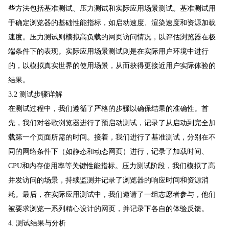
些方法包括基准测试、压力测试和实际应用场景测试。基准测试用
于确定浏览器的基础性能指标，如启动速度、渲染速度和资源加载
速度。压力测试则模拟高负载的网页访问情况，以评估浏览器在极
端条件下的表现。实际应用场景测试则是在实际用户环境中进行
的，以模拟真实世界的使用场景，从而获得更接近用户实际体验的
结果。
3.2 测试步骤详解
在测试过程中，我们遵循了严格的步骤以确保结果的准确性。首
先，我们对谷歌浏览器进行了预启动测试，记录了从启动到完全加
载第一个页面所需的时间。接着，我们进行了基准测试，分别在不
同的网络条件下（如静态和动态网页）进行，记录了加载时间、
CPU和内存使用率等关键性能指标。压力测试阶段，我们模拟了高
并发访问的场景，持续监测并记录了浏览器的响应时间和资源消
耗。最后，在实际应用测试中，我们邀请了一组志愿者参与，他们
被要求浏览一系列精心设计的网页，并记录下各自的体验反馈。
4. 测试结果与分析