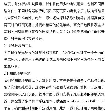
速度，并分析其影响因素。我们将使用多种测试场景，包括不同网
络条件、不同服务器响应时间和不同页面内容复杂度，以确保结果
的全面性和准确性。此外，报告还将探讨谷歌浏览器在处理高负载
网页时的瓶颈问题，并提出相应的优化策略。研究的范围将覆盖从
基础的网络环境到复杂的网页结构，旨在为谷歌浏览器的性能提升
提供科学依据和实践指导。
2. 测试环境与工具
为了确保测试结果的准确性和可靠性，我们精心构建了一个全面的
测试环境，并选用了先进的测试工具来模拟不同的网络条件和网页
加载场景。
2.1 测试环境搭建
我们的测试环境由以下几部分组成：首先是硬件设备，包括多台配
备了高性能处理器、足够内存和高速固态硬盘的计算机，以及用于
监控网络状态的设备。软件方面，我们安装了最新版本的谷歌浏览
器，并配置了多个操作系统版本，以涵盖Windows、macOS和Linux
平台，确保测试结果的广泛适用性。此外，我们还使用了网络模拟