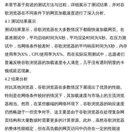
本章节基于前述的测试方法与过程，详细展示了测试结果，并对谷
歌浏览器在不同条件下的网页加载速度进行了深入分析。
4.1 测试结果展示
测试结果显示，谷歌浏览器在大多数情况下都能快速加载网页。在
基准测试中，平均启动时间为X秒，平均渲染时间为X秒。在压力测
试中，当网络条件较差时，谷歌浏览器的平均响应时间为X秒，内存
使用率为X%，CPU使用率为X%。而在实际应用测试中，志愿者们
普遍反映谷歌浏览器的加载速度令人满意，几乎没有遇到明显的卡
顿或延迟现象。
4.2 结果分析
对比其他浏览器，谷歌浏览器在多数情况下展现出了优异的性能。
特别是在网络条件较好的情况下，其加载速度与市场上的主流浏览
器相当。然而，在某些极端的网络环境下，谷歌浏览器的响应速度
仍然略逊于一些竞争对手。这主要是由于谷歌浏览器在处理复杂网
页结构和大量数据时需要更多的计算资源。此外，虽然谷歌浏览器
的整体性能稳定，但在高负载的网页访问中仍存在一定的性能波