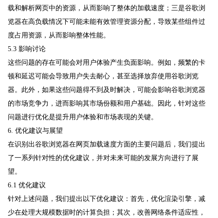
载和解析网页中的资源，从而影响了整体的加载速度；三是谷歌浏
览器在高负载情况下可能未能有效管理资源分配，导致某些组件过
度占用资源，从而影响整体性能。
5.3 影响讨论
这些问题的存在可能会对用户体验产生负面影响。例如，频繁的卡
顿和延迟可能会导致用户失去耐心，甚至选择放弃使用谷歌浏览
器。此外，如果这些问题得不到及时解决，可能会影响谷歌浏览器
的市场竞争力，进而影响其市场份额和用户基础。因此，针对这些
问题进行优化是提升用户体验和市场表现的关键。
6. 优化建议与展望
在识别出谷歌浏览器在网页加载速度方面的主要问题后，我们提出
了一系列针对性的优化建议，并对未来可能的发展方向进行了展
望。
6.1 优化建议
针对上述问题，我们提出以下优化建议：首先，优化渲染引擎，减
少在处理大规模数据时的计算负担；其次，改善网络条件适应性，