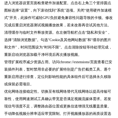
进入浏览器设置页面检查硬件加速配置。点击右上角三个竖排圆点
图标选择“设置”，向下滚动找到“系统”选项。关闭“使用硬件加速模
式”开关，此操作可减轻GPU负担避免兼容性问题导致的卡顿。修改
完成后重启浏览器测试视频播放效果，若未改善再尝试其他方法。
清理缓存与临时文件释放资源。在左侧导航栏点击“隐私和安全”，
选择“清除浏览数据”。勾选“Cookie及其他网站数据”和“缓存的图片
和文件”，时间范围设为“时间不限”。点击清除按钮等待处理完成，
重新启动浏览器加载干净环境后再次播放视频。
管理扩展程序减少资源占用。访问chrome://extensions/页面查看已安
装插件列表，暂时禁用非必要的扩展特别是广告拦截类工具。逐个
重新启用进行排查，定位到影响性能的具体组件后可选择永久移除
或保留必需项目。
优化网络连接稳定性。切换至有线网络替代无线网络以提高传输可
靠性，使用网速测试工具确认带宽是否满足视频流媒体需求。若发
现信号强度不足，调整路由器位置或更换信道增强无线覆盖质量。
手动降低视频分辨率适应带宽限制。打开视频播放器的画质设置选