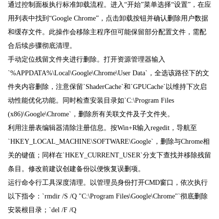
通过控制面板执行标准卸载流程。进入“开始”菜单选择“设置”，在应
用列表中找到“Google Chrome”，点击卸载按钮并确认删除用户数据
和缓存文件。此操作会移除主程序但可能保留部分配置文件，需配
合后续步骤彻底清理。
手动定位残留文件夹进行删除。打开资源管理器输入
`%APPDATA%\Local\Google\Chrome\User Data`，全选该路径下的文
件夹内容删除，注意保留`ShaderCache`和`GPUCache`以维持下次启
动性能优化功能。同时检查安装目录如`C:\Program Files
(x86)\Google\Chrome`，删除所有关联文件及子文件夹。
利用注册表编辑器清除注册信息。按Win+R输入regedit，导航至
`HKEY_LOCAL_MACHINE\SOFTWARE\Google`，删除与Chrome相
关的键值；同样在`HKEY_CURRENT_USER`分支下查找并移除残留
条目。修改前建议创建备份以便恢复误删项。
运行命令行工具深度清理。以管理员身份打开CMD窗口，依次执行
以下指令：`rmdir /S /Q "C:\Program Files\Google\Chrome"`彻底删除
安装根目录；`del /F /Q