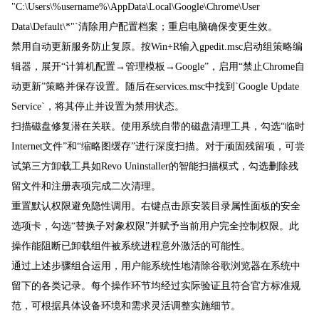
"C:\Users\%username%\AppData\Local\Google\Chrome\User
Data\Default\*"`清除用户配置档案；重启电脑确保变更生效。
禁用自动更新服务防止复原。按Win+R输入gpedit.msc启动组策略编
辑器，展开“计算机配置→管理模板→Google”，启用“禁止Chrome自
动更新”策略并保存设置。随后在services.msc中找到`Google Update
Service`，将其停止并设置为禁用状态。
扫描磁盘修复潜在关联。使用系统自带的磁盘清理工具，勾选“临时
Internet文件”和“缩略图缓存”进行深度扫描。对于顽固残留项，可尝
试第三方卸载工具如Revo Uninstaller的智能扫描模式，勾选删除残
留文件和注册表项完成二次清理。
重置默认权限避免隐性调用。右键点击原安装目录属性面板的安全
选项卡，勾选“替换子对象权限”并赋予当前用户完全控制权限。此
操作能阻断已卸载组件被系统进程意外激活的可能性。
通过上述步骤组合运用，用户能系统性地清除谷歌浏览器在系统中
留下的各类记录。每个操作环节均经过实际验证且符合官方标准规
范，可根据具体设备环境和需求灵活调整实施细节。