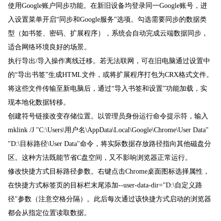
使用Google账户同步功能。在新旧设备均登录同一Google账号，进
入设置菜单开启“同步和Google服务”选项。勾选需要同步的数据类
型（如书签、密码、扩展程序），系统会自动完成云端数据同步，
适合网络环境良好的场景。
执行导出/导入操作离线迁移。若无法联网，可在旧电脑通过设置中
的“导出书签”生成HTML文件，或将扩展程序打包为CRX格式文件。
将这些文件传输至新电脑后，通过“导入书签和设置”功能加载，实
现本地化数据转移。
创建符号链接改变存储位置。以管理员身份运行命令提示符，输入
mklink /J "C:\Users\用户名\AppData\Local\Google\Chrome\User Data"
"D:\目标路径\User Data"命令，将实际数据存放路径指向其他磁盘分
区。这种方法既能节省C盘空间，又不影响浏览器正常运行。
修改快捷方式目标路径参数。右键点击Chrome桌面图标选择属性，
在快捷方式标签页的目标栏末尾添加--user-data-dir="D:\自定义路
径"参数（注意空格分隔）。此后每次通过该快捷方式启动的浏览器
都会从指定位置读取数据。