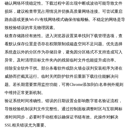
确认网络环境稳定性。下载过程中若出现中断或波动可能导致文件
损坏，建议检查带宽占用情况并切换高质量网络连接。可尝试重启
路由器或更换Wi-Fi/有线网络模式确保传输顺畅。不稳定的网络是导
致校验错误的常见物理因素。
核查存储路径有效性。进入浏览器设置菜单找到下载管理选项，查
看默认保存位置是否存在权限限制或磁盘空间不足问题。优先选择
系统盘以外的分区作为存储目录，避免因分区格式不支持造成写入
异常。及时清理目标文件夹内的残留临时文件也能提升成功率。
排除安全软件干扰。部分杀毒软件或防火墙会误判安装程序为潜在
威胁而拦截其运行。临时关闭防护软件后重新下载往往能解决问
题。若长期需要禁用监控功能，可将Chrome添加到白名单例外规则
中维持正常更新机制。
验证系统时间准确性。错误的日期设置会影响数字签名验证流程，
导致校验机制误判文件完整性。通过控制面板调整时区与互联网标
准时间同步，必要时手动校准以确保证书链有效。此操作对解决
SSL相关错误尤为重要。