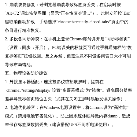
1. 崩溃恢复修复：若浏览器崩溃导致标签页丢失，在启动时按
`Alt+F2`调出恢复界面（显示“正在恢复会话...”）。此时立即按`Esc`
键取消自动加载，手动选择`chrome://recently-closed-tabs/`页面中的
条目进行精准恢复。
2. 多设备同步冲突：在手机上登录Chrome账号并开启“同步标签页”
（设置→同步→开启）。PC端误关的标签页可通过手机通知栏的“恢
复标签页”按钮找回。反之亦然，但需注意不同设备间窗口大小可能
导致布局错乱。
五、物理设备防护建议
1. 外接显示器适配：连接投影仪或拓展屏时，提前在
`chrome://settings/display/`设置“多屏幕模式”为“镜像”。避免因分辨率
差异导致标签页错位丢失（尤其在关闭主屏时易触发误关操作）。
2. 电池优化兼容：在Windows电源设置中，将Chrome设为“高性能”
模式（禁用电池节省优化）。防止因系统休眠导致内存dump，造成
未保存标签页数据丢失（建议搭配UPS不间断电源使用）。