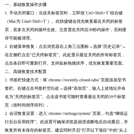
一、基础恢复操作步骤
1. 手动关闭窗口：当误关标签页时，立即按`Ctrl+Shift+T`组合键
（Mac为`Cmd+Shift+T`）。此快捷键会优先恢复最近关闭的标签
页，若多次关闭则循环生效。注意需在关闭后30秒内操作，否则缓
存可能被清理。
2. 右键菜单恢复：点击浏览器右上角三点图标→选择“历史记录”→
在左侧栏点击“已关闭标签页”。此处显示最近关闭的所有标签页，
点击条目即可重新打开。支持鼠标拖拽排序，优先恢复重要页面。
二、高级恢复技术配置
1. 书签栏快捷方式：将`chrome://recently-closed-tabs/`页面添加至书
签栏。右键点击书签栏空白处→选择“添加页”，输入上述地址并命
名为“关闭的标签页”。点击该书签可随时查看最近关闭的10个标签
页（按时间倒序排列）。
2. 会话恢复设置：进入`chrome://settings/system/`页面，勾选“继续运
行后台应用程序”。此设置可确保浏览器崩溃或断电后自动重启，并
恢复所有未保存的标签页。建议同时开启“打开以下项目”中的“从上