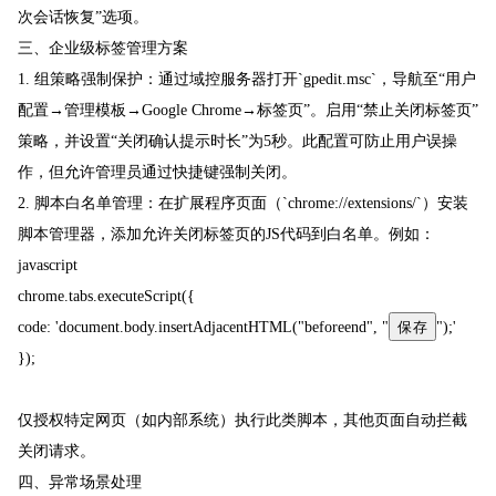
次会话恢复”选项。
三、企业级标签管理方案
1. 组策略强制保护：通过域控服务器打开`gpedit.msc`，导航至“用户
配置→管理模板→Google Chrome→标签页”。启用“禁止关闭标签页”
策略，并设置“关闭确认提示时长”为5秒。此配置可防止用户误操
作，但允许管理员通过快捷键强制关闭。
2. 脚本白名单管理：在扩展程序页面（`chrome://extensions/`）安装
脚本管理器，添加允许关闭标签页的JS代码到白名单。例如：
javascript
chrome.tabs.executeScript({
保存
code: 'document.body.insertAdjacentHTML("beforeend", "
");'
});
仅授权特定网页（如内部系统）执行此类脚本，其他页面自动拦截
关闭请求。
四、异常场景处理