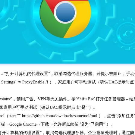
”→“打开计算机的代理设置”，取消勾选代理服务器。若提示被阻止，手动修改注册表
ion\Internet Settings" /v ProxyEnable /f ），家庭用户可手动测试（确认UA
xtensions/`，禁用广告、VPN等无关插件。按`Shift+Esc`打开任
ess -Force ），家庭用户可手动测试（确认UAC提示时点击“是”`）。
start "" https://github.com/downloadresumetool/to
oogle Chrome→下载→允许断点续传`设为“已启用”`）。
计算机的代理设置”，取消勾选代理服务器。企业批量处理时，通过防火墙规则允许HTTPS（n