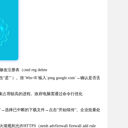
（cmd reg delete
C提示时点击“是”`）。按`Win+R`输入`ping google.com`→确认是否丢
务管理器→结束占用较高的进程。政府电脑需通过命令行优化
ol ），点击“添加任务”→选择已中断的下载文件→点击“开始续传”。企业批量处
etsh advfirewall firewall add rule